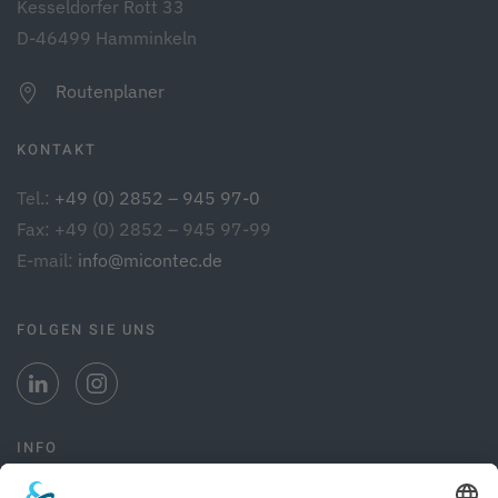
Kesseldorfer Rott 33
D-46499 Hamminkeln
Routenplaner
KONTAKT
Tel.:
+49 (0) 2852 – 945 97-0
Fax: +49 (0) 2852 – 945 97-99
E-mail:
info@micontec.de
FOLGEN SIE UNS
INFO
Kontakt