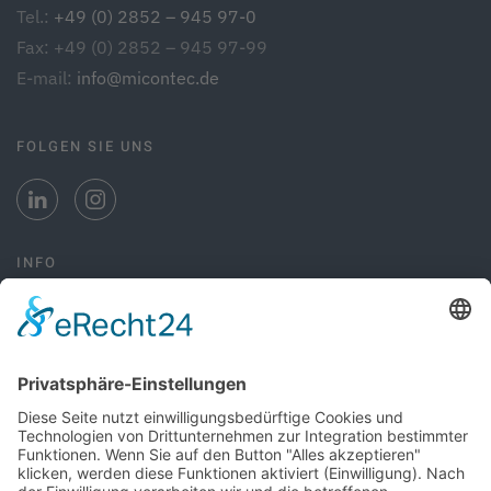
Tel.:
+49 (0) 2852 – 945 97-0
Fax: +49 (0) 2852 – 945 97-99
E-mail:
info@micontec.de
FOLGEN SIE UNS
INFO
Kontakt
AGB
Datenschutz
Impressum
ZERTIFIKATE